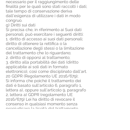
necessario per il raggiungimento delle
finalità per le quali sono stati raccolti i dati;
tale tempo di conservazione deriva
dall'esigenza di utilizzare i dati in modo
congruo.
g) Diritti sui dati
Si precisa che, in riferimento ai Suoi dati
personali, può esercitare i seguenti diritti:
1. diritto di accesso ai suoi dati personali;
diritto di ottenere la rettifica o la
cancellazione degli stessi o la limitazione
del trattamento che lo riguardano;
2. diritto di opporsi al trattamento;
3. diritto alla portabilità dei dati (diritto
applicabile ai soli dati in formato
elettronico), così come disciplinato dall'art.
20 GDPR (Regolamento UE 2016/679);
Si informa che poiché il trattamento dei
dati è basato sull'articolo 6, paragrafo 1,
lettera a), oppure sull'articolo 9, paragrafo
2, lettera a) GDPR (regolamento UE
2016/679) Lei ha diritto di revocare il
consenso in qualsiasi momento senza
pregiudicare la liceità del trattamento
basata sul consenso prima della revoca.
In merito alle modalità di esercizio dei
sopracitati diritti, l'interessato può scrivere
al seguente indirizzo mail:
info@mosi.it